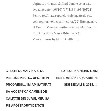
obținute prin muzică fiind donate celor care
aveau nevoie.[16][16] [17] [18] [19] [20][21]
Pentru totalitatea operelor sale muzicale este
compozitor, textier și interpret.[22] Este membru
al Uniunii Compozitorilor și Muzicologilor din
România și din Marea Britanie.[23]
View all posts by Florin Chilian
→
Post
←
ESTE NUMAI VINA SI NU
EU FLORIN CHILIAN L-AM
navigation
MERITUL MEU! [… UPDATE IN
ELIBERAT DIN PUȘCĂRIE PE
PROGRESS… ] M-AM SATURAT
GIGI BECALI ÎN 2014.
→
SA ACCEPT CA OAMENII DE
CALITATE DIN JURUL MEU SA
FIE APOSTROFATI DE TOTI