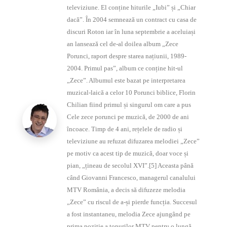
televiziune. El conține hiturile „Iubi” și „Chiar
dacă”. În 2004 semnează un contract cu casa de
discuri Roton iar în luna septembrie a aceluiași
an lansează cel de-al doilea album „Zece
Porunci, raport despre starea națiunii, 1989-
2004. Primul pas”, album ce conține hit-ul
„Zece”. Albumul este bazat pe interpretarea
muzical-laică a celor 10 Porunci biblice, Florin
Chilian fiind primul și singurul om care a pus
Cele zece porunci pe muzică, de 2000 de ani
încoace. Timp de 4 ani, rețelele de radio și
televiziune au refuzat difuzarea melodiei „Zece”
pe motiv ca acest tip de muzică, doar voce și
pian, „țineau de secolul XVI”.[5] Aceasta până
când Giovanni Francesco, managerul canalului
MTV România, a decis să difuzeze melodia
„Zece” cu riscul de a-și pierde funcția. Succesul
a fost instantaneu, melodia Zece ajungând pe
prima poziție a topurilor MTV pentru o lungă