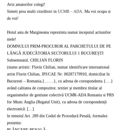
Aviz amatorilor colegi!
Sinteti prea multi ciorditori in
UCMR – ADA
. Ma voi ocupa si
de voi!
Hotul asta de Margineanu reprezinta numai inceputul actiunilor
mele!
DOMNULUI PRIM-PROCUROR AL PARCHETULUI DE PE
LÂNGĂ JUDECĂTORIA SECTORULUI 1 BUCUREȘTI
Subsemnatul, CHILIAN FLORIN
(nume artistic: Florin Chilian, numar identificare international
artist Florin Chilian, IPI/CAE Nr: 00287179910, domiciliat în
Bucuresti – Romania,{…….}, cu adresa de corespondenta {….}
având calitatea de compozitor, textier și membru titular al
organismelor de gestiune colectivă UCMR-ADA Romania si PRS
for Music Anglia (Regatul Unit), cu adresa de corespondență
electronică: […]
în temeiul Art. 289 din Codul de Procedură Penală, formulez
prezenta:
PLÂNGERE PENALĂ