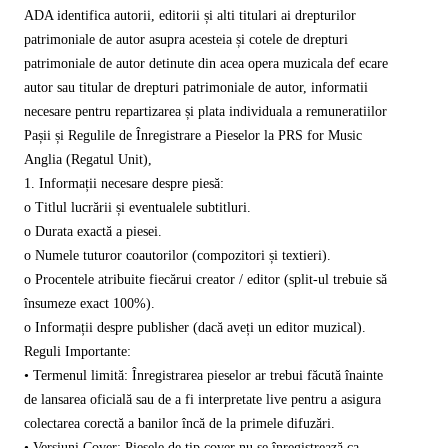
ADA identifica autorii, editorii și alti titulari ai drepturilor
patrimoniale de autor asupra acesteia și cotele de drepturi
patrimoniale de autor detinute din acea opera muzicala def ecare
autor sau titular de drepturi patrimoniale de autor, informatii
necesare pentru repartizarea și plata individuala a remuneratiilor
Pașii și Regulile de Înregistrare a Pieselor la PRS for Music
Anglia (Regatul Unit),
1. Informații necesare despre piesă:
o Titlul lucrării și eventualele subtitluri.
o Durata exactă a piesei.
o Numele tuturor coautorilor (compozitori și textieri).
o Procentele atribuite fiecărui creator / editor (split-ul trebuie să
însumeze exact 100%).
o Informații despre publisher (dacă aveți un editor muzical).
Reguli Importante:
• Termenul limită: Înregistrarea pieselor ar trebui făcută înainte
de lansarea oficială sau de a fi interpretate live pentru a asigura
colectarea corectă a banilor încă de la primele difuzări.
• Versiuni Cover: Piesele de tip cover nu se înregistrează ca