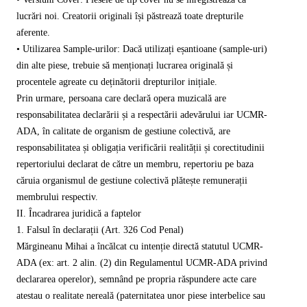
lucrări noi. Creatorii originali își păstrează toate drepturile
aferente.
• Utilizarea Sample-urilor: Dacă utilizați eșantioane (sample-uri)
din alte piese, trebuie să menționați lucrarea originală și
procentele agreate cu deținătorii drepturilor inițiale.
Prin urmare, persoana care declară opera muzicală are
responsabilitatea declarării și a respectării adevărului iar UCMR-
ADA, în calitate de organism de gestiune colectivă, are
responsabilitatea și obligația verificării realității și corectitudinii
repertoriului declarat de către un membru, repertoriu pe baza
căruia organismul de gestiune colectivă plătește remunerații
membrului respectiv.
II. Încadrarea juridică a faptelor
1. Falsul în declarații (Art. 326 Cod Penal)
Mărgineanu Mihai a încălcat cu intenție directă statutul UCMR-
ADA (ex: art. 2 alin. (2) din Regulamentul UCMR-ADA privind
declararea operelor), semnând pe propria răspundere acte care
atestau o realitate nereală (paternitatea unor piese interbelice sau