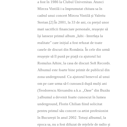
a fost în 1986 la Clubul Universitas. Atunci
Mircea Vintilă i-a împrumutat chitara sa în
cadrul unui concert Mircea Vintilă și Valeriu
Sterian.[2] În 2001, la 33 de ani, cu prețul unor
mari sacrificii financiare personale, reușește să
își lanseze primul album „Iubi - Interfața la
realitate” care inițial a fost refuzat de toate
casele de discuri din România. În cele din urmă
reușește să îl pună pe piață cu ajutorul lui
Romulus Arhire, la casa de discuri Soft Records.
Albumul este foarte bine primit de publicul din
zona underground. Cu ajutorul benevol al unui
om pe care urma să-l cunoască după mulți ani
(Teodorescu Alexandru a.k.a. „Oase” din Buzău
) albumul a devenit foarte cunoscut în lumea
underground, Florin Chilian fiind solicitat
pentru primul său concert ca artist profesionist
în București în anul 2002. Totuși albumul, la
epoca sa, nu a fost difuzat de rețelele de radio și