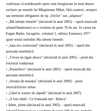
confirmat că următoarele opere sunt înregistrate în mod abuziv
exclusiv pe numele lui Mărgineanu Mihai, fără coautori, aranjori
sau mențiuni obligatorii de tip „folclor” sau „adaptare”:
• „Mă iubește femeile” (declarată în anul 2005) – operă muzicală
urbană/lăutărească cu o vechime de peste 70 de ani. In cartea lui
Eugen Barbu, Incognito, volumul 2, editura Eminescu 1977
apare textul melodiei Ma iubeste femeile.
• „Jana era croitoreasă” (declarată în anul 2005) – operă din
perioada interbelică.
• „Trecea un țigan săracu” (declarată în anul 2005) – piesă din
folclorul tradițional.
• „Paraschivo” (declarată în anul 2005) – operă muzicală din
perioada interbelică.
• „Aviația dă senzația” (declarată în anul 2009) – piesă
istorică/folclor urban.
• „Când te scuturi de zăpadă” (declarată în anul 2007).
• „A fost odată / Ce frumoasă ești / Raluca”.
• Jelem, jelem (declarată în anul 2005) – operă muzicală
urbană/lăutărească cu o vechime de peste 100 de ani, melodie