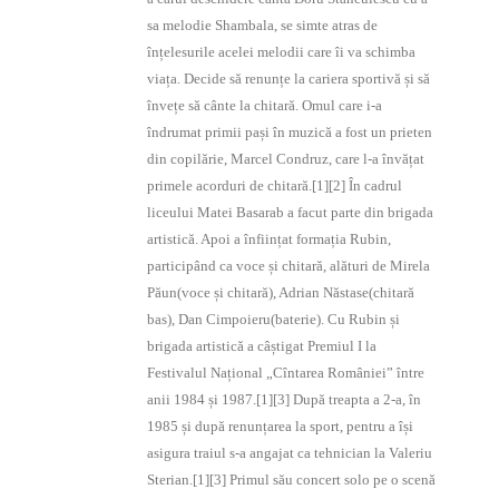
sa melodie Shambala, se simte atras de
înțelesurile acelei melodii care îi va schimba
viața. Decide să renunțe la cariera sportivă și să
învețe să cânte la chitară. Omul care i-a
îndrumat primii pași în muzică a fost un prieten
din copilărie, Marcel Condruz, care l-a învățat
primele acorduri de chitară.[1][2] În cadrul
liceului Matei Basarab a facut parte din brigada
artistică. Apoi a înființat formația Rubin,
participând ca voce și chitară, alături de Mirela
Păun(voce și chitară), Adrian Năstase(chitară
bas), Dan Cimpoieru(baterie). Cu Rubin și
brigada artistică a câștigat Premiul I la
Festivalul Național „Cîntarea României” între
anii 1984 și 1987.[1][3] După treapta a 2-a, în
1985 și după renunțarea la sport, pentru a își
asigura traiul s-a angajat ca tehnician la Valeriu
Sterian.[1][3] Primul său concert solo pe o scenă