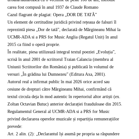
carea fost compusă în anul 1937 de Claude Romano
Cazul flagrant de plagiat: Opera „DOR DE TATĂ”
Un element de certitudine juridică privind rețeaua de falsuri îl
reprezintă piesa „Dor de tată”, declarată de Mărgineanu Mihai la
UCMR-ADA si a PRS for Music Anglia (Regatul Unit) în anul
2015 ca fiind o operă proprie.
În realitate, piesa utilizează integral textul poeziei „Evoluția”,
scrisă în anul 2001 de scriitorul Traian Calancia (membru al
Uniunii Scriitorilor din România) și publicată în volumul de
versuri „În grădina lui Dumnezeu” (Editura Axa, 2001).
Autorul real a infirmat public în mai 2026 orice acord sau
cesiune de drepturi către Mărgineanu Mihai, confirmând că
textul circula deja în mod autentic în repertoriul altor artiști (ex.
Zoltan Octavian Butuc) anterior declarației frauduloase din 2015.
Regulamentul General al UCMR-ADA si a PRS for Music
privind declararea operelor muzicale și repartiția remunerațiilor
prevede:
Art. 2 alin. (2): „Declarantul își asumă pe propria sa răspundere