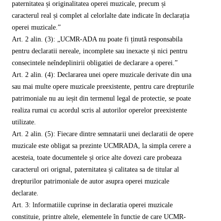
paternitatea și originalitatea operei muzicale, precum și
caracterul real și complet al celorlalte date indicate în declarația
operei muzicale.”
Art. 2 alin. (3): „UCMR-ADA nu poate fi ținută responsabila
pentru declaratii nereale, incomplete sau inexacte și nici pentru
consecintele neîndeplinirii obligatiei de declarare a operei.”
Art. 2 alin. (4): Declararea unei opere muzicale derivate din una
sau mai multe opere muzicale preexistente, pentru care drepturile
patrimoniale nu au ieșit din termenul legal de protectie, se poate
realiza rumai cu acordul scris al autorilor operelor preexistente
utilizate.
Art. 2 alin. (5): Fiecare dintre semnatarii unei declaratii de opere
muzicale este obligat sa prezinte UCMR­ADA, la simpla cerere a
acesteia, toate documentele și orice alte dovezi care probeaza
caracterul ori orignal, paternitatea și calitatea sa de titular al
drepturilor patrimoniale de autor asupra operei muzicale
declarate.
Art. 3: lnformatiile cuprinse in declaratia operei muzicale
constituie, printre altele, elementele în functie de care UCMR-