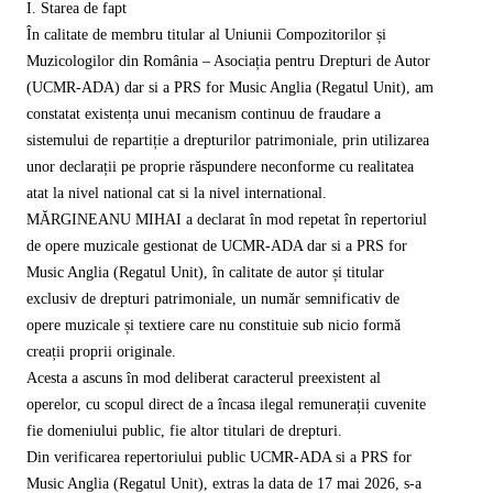
I. Starea de fapt
În calitate de membru titular al Uniunii Compozitorilor și
Muzicologilor din România – Asociația pentru Drepturi de Autor
(UCMR-ADA) dar si a PRS for Music Anglia (Regatul Unit), am
constatat existența unui mecanism continuu de fraudare a
sistemului de repartiție a drepturilor patrimoniale, prin utilizarea
unor declarații pe proprie răspundere neconforme cu realitatea
atat la nivel national cat si la nivel international.
MĂRGINEANU MIHAI a declarat în mod repetat în repertoriul
de opere muzicale gestionat de UCMR-ADA dar si a PRS for
Music Anglia (Regatul Unit), în calitate de autor și titular
exclusiv de drepturi patrimoniale, un număr semnificativ de
opere muzicale și textiere care nu constituie sub nicio formă
creații proprii originale.
Acesta a ascuns în mod deliberat caracterul preexistent al
operelor, cu scopul direct de a încasa ilegal remunerații cuvenite
fie domeniului public, fie altor titulari de drepturi.
Din verificarea repertoriului public UCMR-ADA si a PRS for
Music Anglia (Regatul Unit), extras la data de 17 mai 2026, s-a