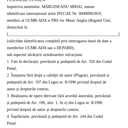
împotriva numitului: MĂRGINEANU MIHAI, numar
identificare international artist IPI/CAE Nr: 00490961819,
membru al UCMR-ADA si PRS for Music Anglia (Regatul Unit,
domiciliat în
[_______________________________________________________]
(solicităm identificarea completă prin interogarea bazei de date a
membrilor UCMR-ADA sau a DEPABD),
sub aspectul săvârșirii următoarelor infracțiuni:
1. Fals în declarații, prevăzută și pedepsită de Art. 326 din Codul
Penal;
2. Însușirea fără drept a calității de autor (Plagiat), prevăzută și
pedepsită de Art. 197 din Legea nr. 8/1996 privind dreptul de
autor și drepturile conexe;
3. Realizarea de opere derivate fără acordul autorului, prevăzută
și pedepsită de Art. 196, alin. 1, lit.e) din Legea nr. 8/1996
privind dreptul de autor și drepturile conexe;
4. Înșelăciune, prevăzută și pedepsită de Art. 244 din Codul
Penal.