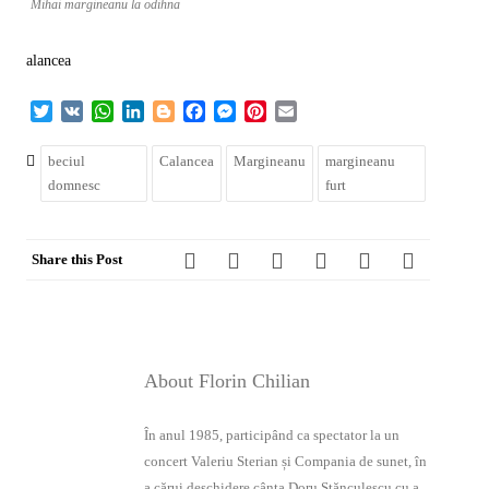
Mihai margineanu la odihna
alancea
Twitter
VK
WhatsApp
LinkedIn
Blogger
Facebook
Messenger
Pinterest
Email
beciul
Calancea
Margineanu
margineanu
domnesc
furt
Share this Post
About Florin Chilian
În anul 1985, participând ca spectator la un
concert Valeriu Sterian și Compania de sunet, în
a cărui deschidere cânta Doru Stănculescu cu a