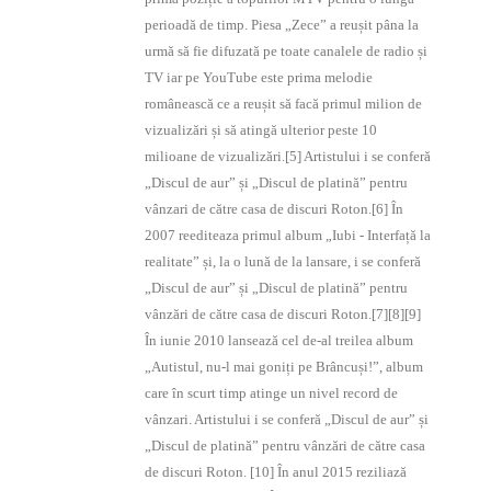
perioadă de timp. Piesa „Zece” a reușit pâna la
urmă să fie difuzată pe toate canalele de radio și
TV iar pe YouTube este prima melodie
românească ce a reușit să facă primul milion de
vizualizări și să atingă ulterior peste 10
milioane de vizualizări.[5] Artistului i se conferă
„Discul de aur” și „Discul de platină” pentru
vânzari de către casa de discuri Roton.[6] În
2007 reediteaza primul album „Iubi - Interfață la
realitate” și, la o lună de la lansare, i se conferă
„Discul de aur” și „Discul de platină” pentru
vânzări de către casa de discuri Roton.[7][8][9]
În iunie 2010 lansează cel de-al treilea album
„Autistul, nu-l mai goniți pe Brâncuși!”, album
care în scurt timp atinge un nivel record de
vânzari. Artistului i se conferă „Discul de aur” și
„Discul de platină” pentru vânzări de către casa
de discuri Roton. [10] În anul 2015 reziliază