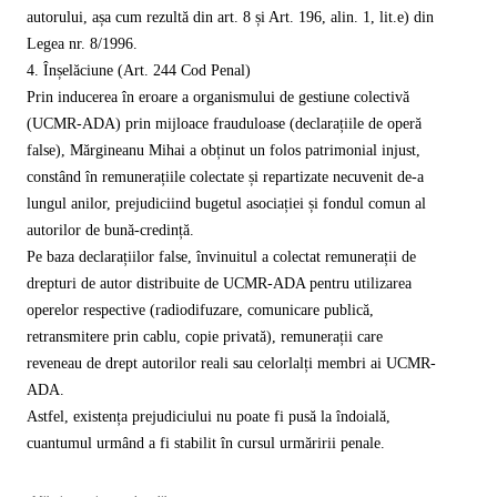
autorului, așa cum rezultă din art. 8 și Art. 196, alin. 1, lit.e) din
Legea nr. 8/1996.
4. Înșelăciune (Art. 244 Cod Penal)
Prin inducerea în eroare a organismului de gestiune colectivă
(UCMR-ADA) prin mijloace frauduloase (declarațiile de operă
false), Mărgineanu Mihai a obținut un folos patrimonial injust,
constând în remunerațiile colectate și repartizate necuvenit de-a
lungul anilor, prejudiciind bugetul asociației și fondul comun al
autorilor de bună-credință.
Pe baza declarațiilor false, învinuitul a colectat remunerații de
drepturi de autor distribuite de UCMR-ADA pentru utilizarea
operelor respective (radiodifuzare, comunicare publică,
retransmitere prin cablu, copie privată), remunerații care
reveneau de drept autorilor reali sau celorlalți membri ai UCMR-
ADA.
Astfel, existența prejudiciului nu poate fi pusă la îndoială,
cuantumul urmând a fi stabilit în cursul urmăririi penale.