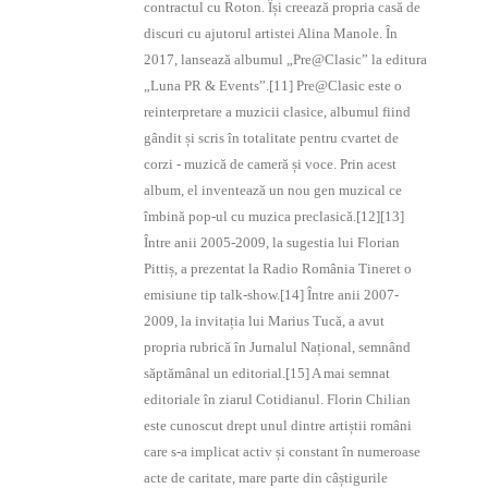
contractul cu Roton. Își creează propria casă de
discuri cu ajutorul artistei Alina Manole. În
2017, lansează albumul „Pre@Clasic” la editura
„Luna PR & Events”.[11] Pre@Clasic este o
reinterpretare a muzicii clasice, albumul fiind
gândit și scris în totalitate pentru cvartet de
corzi - muzică de cameră și voce. Prin acest
album, el inventează un nou gen muzical ce
îmbină pop-ul cu muzica preclasică.[12][13]
Între anii 2005-2009, la sugestia lui Florian
Pittiș, a prezentat la Radio România Tineret o
emisiune tip talk-show.[14] Între anii 2007-
2009, la invitația lui Marius Tucă, a avut
propria rubrică în Jurnalul Național, semnând
săptămânal un editorial.[15] A mai semnat
editoriale în ziarul Cotidianul. Florin Chilian
este cunoscut drept unul dintre artiștii români
care s-a implicat activ și constant în numeroase
acte de caritate, mare parte din câștigurile