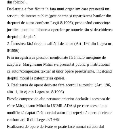
din folclor).
Declarația a fost făcută în fața unui organism care prestează un
serviciu de interes public (gestionarea și repartizarea banilor din
drepturi de autor conform Legii 8/1996), producând consecințe
juridice imediate: blocarea operelor pe numele său și deschiderea
dreptului de plată.
2. Însușirea fără drept a calității de autor (Art. 197 din Legea nr.
8/1996)
Prin înregistrarea pieselor menționate fără nicio mențiune de
adaptare, Mărgineanu Mihai s-a prezentat public și instituțional
ca autor/compozitor/textier al unor opere preexistente, încălcând
dreptul moral la paternitatea operei.
3. Realizarea de opere derivate fără acordul autorului (Art. 196,
alin. 1, lit.e) din Legea nr. 8/1996)
Piesele compuse de alte persoane anterior declarării acestora de
către Mărgineanu Mihai la UCMR-ADA și pe care acesta le-a
modificat/adaptat fără acordul autorului reprzintă opere derivate
confom art. 8 din Legea 8/1996.
Realizarea de opere derivate se poate face numai cu acordul