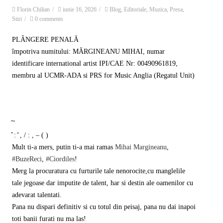
Florin Chilian
/
iunie 16, 2026
/
Blog
,
Editoriale
,
Muzica
,
Presa
,
Stiri
/
0 comments
PLÂNGERE PENALĂ
împotriva numitului: MĂRGINEANU MIHAI, numar
identificare international artist IPI/CAE Nr: 00490961819,
membru al UCMR-ADA si PRS for Music Anglia (Regatul Unit)
̂ ̆
̂ : ̆ , / : , – ( )
Mult ti-a mers, putin ti-a mai ramas
Mihai Margineanu
,
#BuzeReci
,
#Ciordiles
!
Merg la procuratura cu furturile tale nenorocite,cu manglelile
tale jegoase dar imputite de talent, har si destin ale oamenilor cu
adevarat talentati.
Pana nu dispari definitiv si cu totul din peisaj, pana nu dai inapoi
toti banii furati nu ma las!