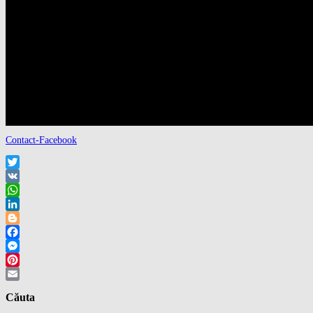
ZECE PORUNCI, RAPORT DESPRE STAREA NAŢIU
AUTISTUL – NU-L MAI GONITI PE BRÂNCUȘI!
PRE@CLASIC
PLANSURASUL
PARTITURI – SCORE
PRE@CLASIC – PARTITURI QUARTET – ZECE 
ZECE PARTITURA PIAN – TEN PIANO SCORE
GALERIE
FOTO
FOTO PENTRU PRESA – ARTICOLE – AFISE, ET
VIDEO
BIOGRAFIE
CONTACT
Contact-Facebook
Twitter
VK
WhatsApp
LinkedIn
Blogger
Facebook
Messenger
Pinterest
Email
Căuta