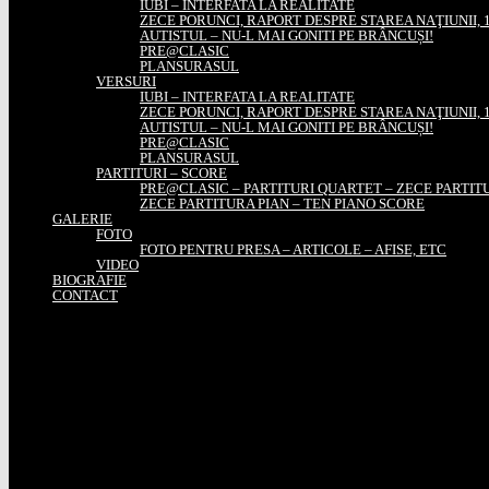
IUBI – INTERFATA LA REALITATE
ZECE PORUNCI, RAPORT DESPRE STAREA NAŢIUNII, 1
AUTISTUL – NU-L MAI GONITI PE BRÂNCUȘI!
PRE@CLASIC
PLANSURASUL
VERSURI
IUBI – INTERFATA LA REALITATE
ZECE PORUNCI, RAPORT DESPRE STAREA NAŢIUNII, 1
AUTISTUL – NU-L MAI GONITI PE BRÂNCUȘI!
PRE@CLASIC
PLANSURASUL
PARTITURI – SCORE
PRE@CLASIC – PARTITURI QUARTET – ZECE PARTIT
ZECE PARTITURA PIAN – TEN PIANO SCORE
GALERIE
FOTO
FOTO PENTRU PRESA – ARTICOLE – AFISE, ETC
VIDEO
BIOGRAFIE
CONTACT