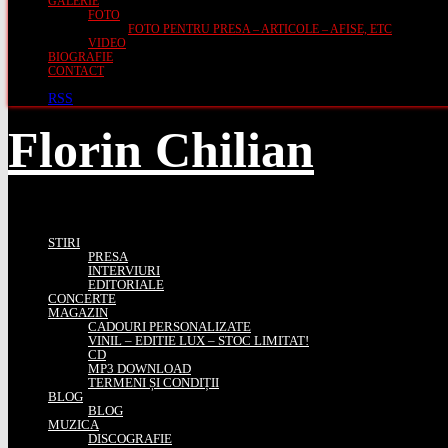
GALERIE
FOTO
FOTO PENTRU PRESA – ARTICOLE – AFISE, ETC
VIDEO
BIOGRAFIE
CONTACT
RSS
Florin Chilian
STIRI
PRESA
INTERVIURI
EDITORIALE
CONCERTE
MAGAZIN
CADOURI PERSONALIZATE
VINIL – EDITIE LUX – STOC LIMITAT!
CD
MP3 DOWNLOAD
TERMENI ȘI CONDIȚII
BLOG
BLOG
MUZICA
DISCOGRAFIE