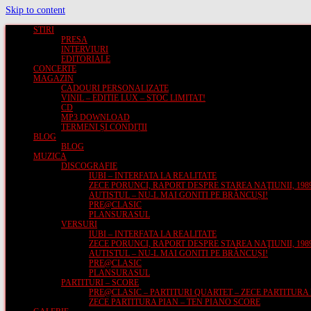
Skip to content
STIRI
PRESA
INTERVIURI
EDITORIALE
CONCERTE
MAGAZIN
CADOURI PERSONALIZATE
VINIL – EDITIE LUX – STOC LIMITAT!
CD
MP3 DOWNLOAD
TERMENI ȘI CONDIȚII
BLOG
BLOG
MUZICA
DISCOGRAFIE
IUBI – INTERFATA LA REALITATE
ZECE PORUNCI, RAPORT DESPRE STAREA NAŢIUNII, 1989
AUTISTUL – NU-L MAI GONITI PE BRÂNCUȘI!
PRE@CLASIC
PLANSURASUL
VERSURI
IUBI – INTERFATA LA REALITATE
ZECE PORUNCI, RAPORT DESPRE STAREA NAŢIUNII, 1989
AUTISTUL – NU-L MAI GONITI PE BRÂNCUȘI!
PRE@CLASIC
PLANSURASUL
PARTITURI – SCORE
PRE@CLASIC – PARTITURI QUARTET – ZECE PARTITURA
ZECE PARTITURA PIAN – TEN PIANO SCORE