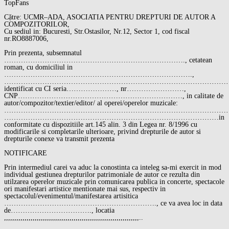
TopFans
Cặtre: UCMR–ADA, ASOCIATIA PENTRU DREPTURI DE AUTOR A
COMPOZITORILOR,
Cu sediul in: Bucuresti, Str.Ostasilor, Nr.12, Sector 1, cod fiscal
nr.RO8887006,
Prin prezenta, subsemnatul
…………………………………………………………………., cetatean
roman, cu domiciliul in
…………………………………………………………………….,
…………………………………………………………………………………
identificat cu CI seria…………………, nr……………………,
CNP……………………………………………………………, in calitate de
autor/compozitor/textier/editor/ al operei/operelor muzicale:
…………………………………………………………………………………
………………………………………………………………………………in
conformitate cu dispozitiile art.145 alin. 3 din Legea nr. 8/1996 cu
modificarile si completarile ulterioare, privind drepturile de autor si
drepturile conexe va transmit prezenta
NOTIFICARE
Prin intermediul carei va aduc la conostinta ca inteleg sa-mi exercit in mod
individual gestiunea drepturilor patrimoniale de autor ce rezulta din
utilzarea operelor muzicale prin comunicarea publica in concerte, spectacole
ori manifestari artistice mentionate mai sus, respectiv in
spectacolul/evenimentul/manifestarea artisitica
………………………………………………………., ce va avea loc in data
de……………………………., locatia
,,,,,,,,,,,,,,,,,,,,,,,,,,,,,,,,,,,,,,,,,,,,,,,,,,,,,,,,,,,,,,,,,,..