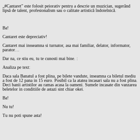
„#Cantaret” este folosit peiorativ pentru a descrie un muzician, sugerând
lipsă de talent, profesionalism sau o calitate artistică îndoielnică.
Ba!
Cantaret este depreciativ!
Cantaret mai insseamna si turnator, asa mai familiar, delator, informator,
parator…
Dar na, ce stiu eu, tu te cunosti mai bine. :
Analiza pe text:
Daca sala Banatul a fost plina, pe bilete vandute, inseamna ca biletul mediu
a fost de 12 pana in 15 euro. Posibil ca la atatea incasari sala nu a fost plina.
Deci banii artistilor au ramas acasa la oameni. Sumele incasate din vanzarea
beletelor in conditiile de astazi sint chiar okei.
Ba!
Nu tu!
Tu nu poti spune asta!