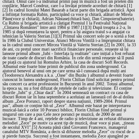
chitară. Omul care i-a îndrumat primii pași în muzică a fost un prieten din
copilărie, Marcel Condruz, care l-a învățat primele acorduri de chitară.[1]
[2] În cadrul liceului Matei Basarab a facut parte din brigada artistică. Apoi
a înființat formația Rubin, participând ca voce și chitară, alături de Mirela
Păun(voce și chitară), Adrian Năstase(chitară bas), Dan Cimpoieru(baterie).
Cu Rubin și brigada artistică a câștigat Premiul I la Festivalul Național
„Cîntarea României” între anii 1984 și 1987.[1][3] După treapta a 2-a, în
1985 și după renunțarea la sport, pentru a își asigura traiul s-a angajat ca
tehnician la Valeriu Sterian.[1][3] Primul său concert solo pe o scenă a fost
în 1986 la Clubul Universitas. Atunci Mircea Vintilă i-a împrumutat chitara
sa în cadrul unui concert Mircea Vintilă și Valeriu Sterian.[2] În 2001, la 33
de ani, cu prețul unor mari sacrificii financiare personale, reușește să își
lanseze primul album „Iubi - Interfața la realitate” care inițial a fost refuzat
de toate casele de discuri din România. În cele din urmă reușește să îl pună
pe piață cu ajutorul lui Romulus Arhire, la casa de discuri Soft Records.
Albumul este foarte bine primit de publicul din zona underground. Cu
ajutorul benevol al unui om pe care urma să-l cunoască după mulți ani
(Teodorescu Alexandru a.k.a. „Oase” din Buzău ) albumul a devenit foarte
cunoscut în lumea underground, Florin Chilian fiind solicitat pentru primul
său concert ca artist profesionist în București în anul 2002. Totuși albumul,
la epoca sa, nu a fost difuzat de rețelele de radio și televiziune. El conține
hiturile „Iubi” și „Chiar dacă”. În 2004 semnează un contract cu casa de
discuri Roton iar în luna septembrie a aceluiași an lansează cel de-al doilea
album „Zece Porunci, raport despre starea națiunii, 1989-2004. Primul
pas”, album ce conține hit-ul „Zece”. Albumul este bazat pe interpretarea
muzical-laică a celor 10 Porunci biblice, Florin Chilian fiind primul și
singurul om care a pus Cele zece porunci pe muzică, de 2000 de ani
încoace. Timp de 4 ani, rețelele de radio și televiziune au refuzat difuzarea
melodiei „Zece” pe motiv ca acest tip de muzică, doar voce și pian, „țineau
de secolul XVI”.[5] Aceasta până când Giovanni Francesco, managerul
canalului MTV România, a decis să difuzeze melodia „Zece” cu riscul de a-
și pierde funcția. Succesul a fost instantaneu, melodia Zece ajungând pe