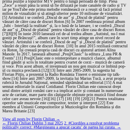
prima poziție a topurilor MTV pentru o lungă perioadă de timp. Piesa
„Zece” a reușit pâna la urmă să fie difuzată pe toate canalele de radio și TV
iar pe YouTube este prima melodie românească ce a reușit să facă primul
milion de vizualizări și să atingă ulterior peste 10 milioane de vizualizări.
[5] Artistului i se conferă „Discul de aur” și „Discul de platină” pentru
vânzari de către casa de discuri Roton.[6] În 2007 reediteaza primul album
„Iubi - Interfață la realitate” și, la o lună de la lansare, i se conferă „Discul
de aur” și „Discul de platină” pentru vânzări de către casa de discuri Roton.
[7][8][9] În iunie 2010 lansează cel de-al treilea album „Autistul, nu-l mai
goniți pe Brâncuși!”, album care în scurt timp atinge un nivel record de
vânzari. Artistului i se conferă „Discul de aur” și „Discul de platină” pentru
vânzări de către casa de discuri Roton. [10] În anul 2015 reziliază contractul
cu Roton. Își creează propria casă de discuri cu ajutorul artistei Alina
Manole. În 2017, lansează albumul „Pre@Clasic” la editura „Luna PR &
Events”.[11] Pre@Clasic este o reinterpretare a muzicii clasice, albumul
fiind gândit și scris în totalitate pentru cvartet de corzi - muzică de cameră
și voce. Prin acest album, el inventează un nou gen muzical ce îmbină pop-
ul cu muzica preclasică.[12][13] Între anii 2005-2009, la sugestia lui
Florian Pittiș, a prezentat la Radio România Tineret o emisiune tip talk-
show.[14] Între anii 2007-2009, la invitația lui Marius Tucă, a avut propria
rubrică în Jurnalul Național, semnând săptămânal un editorial.[15] A mai
semnat editoriale în ziarul Cotidianul. Florin Chilian este cunoscut drept
unul dintre artiștii români care s-a implicat activ și constant în numeroase
acte de caritate, mare parte din câștigurile obținute prin muzică fiind donate
celor care aveau nevoie.[16][16] [17] [18] [19] [20][21] Pentru totalitatea
operelor sale muzicale este compozitor, textier și interpret.[22] Este
membru al Uniunii Compozitorilor și Muzicologilor din România și din
Marea Britanie.[23]
View all posts by Florin Chilian
→
Post
←
Florin Chilian Dublin 3 mai 2025
2. #Ciordiles a rezolvat problema
navigation
politically correct: #Margineanu a apucat cacatu’ de partea lui curata.
→