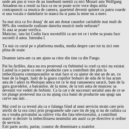
unde am pus si voce de au innebunit nemtii ca nici Mozart asta Wolfgang
Amadeus nu a reusit sa faca ca nu se poate scrie voce dupa atitia
contrapuncti ca muzica de camera, quartetul devenit quintet cu patru coarde
si una vocala e dantelarie in stanca ba si pana la mine nu a mers.
Sa mai zica ca fro douaj’ de ani am donat cauzelor caritabile mai mult de
90% din veniturile realizate datorita muzicii mele nefurate?
Si asta se poate verifica.
Maticiuc, tata lui Codin facu socotelilii ca are tot ce i trebe sa poata face
socoteli d astea. Intreaba l.
Tu stai cu curul pe o platforma media, media despre care tot tu zici este
plina de zoaie.
Doamne iarta-am ca am ajuns sa citez din tine ca din Fuego.
Pai ba Ardiles, daca nu era proteveul cu fiebintiul io cred ca nici nu existai.
Lasind la o parte ca este o productie care a contribuit din plin la
imbecilizarea cotemporanilor se mai face si cu ajutor de stat an de an, cu
bani de la buget, luati de la guara copiilor bolnavi de sida de le lua acum
asta de l adori tu
#bolojan
adeca tot ce le mai ramasesera saracii, bani de la
gura gravidelor, a batranilor, de la mine, de la toti astia de muncesc sa
deveniti voi vedeti de ferbinti. Ca la cat e de succesuri serialul asta de ce se
tot plange proteveul ma ca nu ajung cica banii de productie sau spagi sau
curve sau suti…
Mai cred io ca teveul ala ca o falanga fiind al unui serviciu strain care prin
stirilii de la ora cinci prin programele sale care tin de jeg si nu de cultura ca
nu e treaba privatului sa cultive vita din fata televizorului, a contribuit
masiv si decisiv la imbecilizarea neamului am auzit ca pe directive si ordine
de serviciu.
Esti parte acolo, partas, coautor de diseminare a zoaielor.