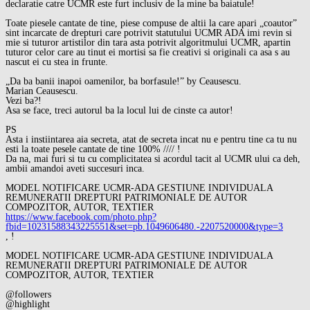
declaratie catre UCMR este furt inclusiv de la mine ba baiatule!
Toate piesele cantate de tine, piese compuse de altii la care apari „coautor”
sint incarcate de drepturi care potrivit statutului UCMR ADA imi revin si
mie si tuturor artistilor din tara asta potrivit algoritmului UCMR, apartin
tuturor celor care au tinut ei mortisi sa fie creativi si originali ca asa s au
nascut ei cu stea in frunte.
„Da ba banii inapoi oamenilor, ba borfasule!” by Ceausescu.
Marian Ceausescu.
Vezi ba?!
Asa se face, treci autorul ba la locul lui de cinste ca autor!
PS
Asta i instiintarea aia secreta, atat de secreta incat nu e pentru tine ca tu nu
esti la toate pesele cantate de tine 100% //// !
Da na, mai furi si tu cu complicitatea si acordul tacit al UCMR ului ca deh,
ambii amandoi aveti succesuri inca.
MODEL NOTIFICARE UCMR-ADA GESTIUNE INDIVIDUALA
REMUNERATII DREPTURI PATRIMONIALE DE AUTOR
COMPOZITOR, AUTOR, TEXTIER
https://www.facebook.com/photo.php?
fbid=10231588343225551&set=pb.1049606480.-2207520000&type=3
, !
MODEL NOTIFICARE UCMR-ADA GESTIUNE INDIVIDUALA
REMUNERATII DREPTURI PATRIMONIALE DE AUTOR
COMPOZITOR, AUTOR, TEXTIER
@followers
@highlight