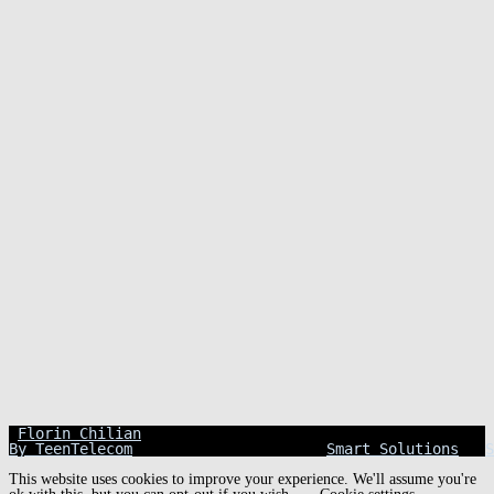
©
Florin Chilian
By TeenTelecom
 Provider Internet si 
Smart Solutions
 & 
S
This website uses cookies to improve your experience. We'll assume you're