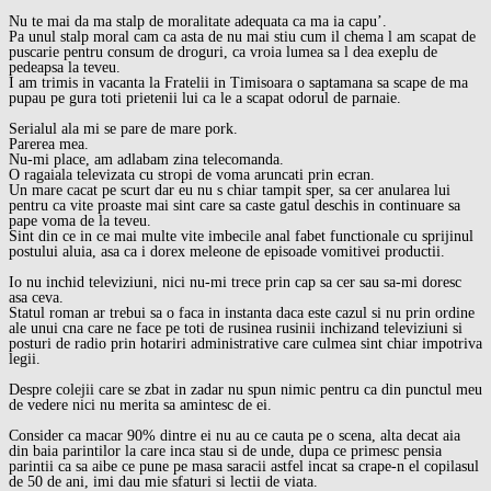
Nu te mai da ma stalp de moralitate adequata ca ma ia capu’.
Pa unul stalp moral cam ca asta de nu mai stiu cum il chema l am scapat de
puscarie pentru consum de droguri, ca vroia lumea sa l dea exeplu de
pedeapsa la teveu.
I am trimis in vacanta la Fratelii in Timisoara o saptamana sa scape de ma
pupau pe gura toti prietenii lui ca le a scapat odorul de parnaie.
Serialul ala mi se pare de mare pork.
Parerea mea.
Nu-mi place, am adlabam zina telecomanda.
O ragaiala televizata cu stropi de voma aruncati prin ecran.
Un mare cacat pe scurt dar eu nu s chiar tampit sper, sa cer anularea lui
pentru ca vite proaste mai sint care sa caste gatul deschis in continuare sa
pape voma de la teveu.
Sint din ce in ce mai multe vite imbecile anal fabet functionale cu sprijinul
postului aluia, asa ca i dorex meleone de episoade vomitivei productii.
Io nu inchid televiziuni, nici nu-mi trece prin cap sa cer sau sa-mi doresc
asa ceva.
Statul roman ar trebui sa o faca in instanta daca este cazul si nu prin ordine
ale unui cna care ne face pe toti de rusinea rusinii inchizand televiziuni si
posturi de radio prin hotariri administrative care culmea sint chiar impotriva
legii.
Despre colejii care se zbat in zadar nu spun nimic pentru ca din punctul meu
de vedere nici nu merita sa amintesc de ei.
Consider ca macar 90% dintre ei nu au ce cauta pe o scena, alta decat aia
din baia parintilor la care inca stau si de unde, dupa ce primesc pensia
parintii ca sa aibe ce pune pe masa saracii astfel incat sa crape-n el copilasul
de 50 de ani, imi dau mie sfaturi si lectii de viata.