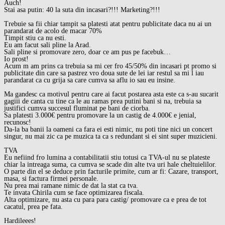
Auch!
Stai asa putin: 40 la suta din incasari?!!! Marketing?!!!
Trebuie sa fii chiar tampit sa platesti atat pentru publicitate daca nu ai un
parandarat de acolo de macar 70%
Timpit stiu ca nu esti.
Eu am facut sali pline la Arad.
Sali pline si promovare zero, doar ce am pus pe facebuk…
Io prost!
Acum m am prins ca trebuia sa mi cer fro 45/50% din incasari pt promo si
publicitate din care sa pastrez vro doua sute de lei iar restul sa mi l iau
parandarat ca cu grija sa care cumva sa aflu io sau eu insine.
Ma gandesc ca motivul pentru care ai facut postarea asta este ca s-au sucarit
gagiii de canta cu tine ca le au ramas prea putini bani si na, trebuia sa
justifici cumva succesul fluminat pe bani de ciorba.
Sa platesti 3.000€ pentru promovare la un castig de 4.000€ e jenial,
recunosc!
Da-la ba banii la oameni ca fara ei esti nimic, nu poti tine nici un concert
singur, nu mai zic ca pe muzica ta ca s redundant si ei sint super muzicieni.
TVA
Eu nefiind fro lumina a contabilitatii stiu totusi ca TVA-ul nu se plateste
chiar la intreaga suma, ca cumva se scade din alte tva uri hale cheltuielilor.
O parte din el se deduce prin facturile primite, cum ar fi: Cazare, transport,
masa, si factura firmei personale.
Nu prea mai ramane nimic de dat la stat ca tva.
Te invata Chirila cum se face optimizarea fiscala.
Alta optimizare, nu asta cu para para castig/ promovare ca e prea de tot
cacatul, prea pe fata.
Hardileees!