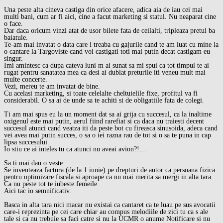
Una peste alta cineva castiga din orice afacere, adica aia de iau cei mai
multi bani, cum ar fi aici, cine a facut marketing si statul. Nu neaparat cine
o face.
Dar daca oricum vinzi atat de usor bilete fata de ceilalti, tripleaza pretul ba
baiatule.
Te-am mai invatat o data care i treaba cu gajurile cand te am luat cu mine la
o cantare la Targoviste cand voi castigati toti mai putin decat castigam eu
singur.
Imi amintesc ca dupa cateva luni m ai sunat sa mi spui ca tot timpul te ai
rugat pentru sanatatea mea ca desi ai dublat preturile iti veneu mult mai
multe concerte.
Vezi, mereu te am invatat de bine.
Cu acelasi marketing, si toate celelalte cheltuielile fixe, profitul va fi
considerabil. O sa ai de unde sa te achiti si de obligatiile fata de colegi.
Ti am mai spus eu la un moment dat sa ai grija cu succesul, ca la inaltime
oxigenul este mai putin, aerul fiind rarefiat si ca daca nu traiesti decent
succesul atunci cand veatza iti da peste bot cu fireasca sinusoida, adeca cand
vei avea mai putin succes, o sa o iei razna rau de tot si o sa te puna in cap
lipsa succesului.
Io stiu ce ai inteles tu ca atunci nu aveai avion?!…
Sa ti mai dau o veste:
Se inventeaza factura (de la 1 iunie) pe drepturi de autor ca persoana fizica
pentru optimizare fiscala si aproape ca nu mai merita sa mergi in alta tara.
Ca nu peste tot te iubeste femeile.
Aici tac io semnificativ.
Basca in alta tara nici macar nu existai ca cantaret ca te luau pe sus avocatii
care-i reprezinta pe cei care chiar au compus melodiile de zici tu ca s ale
tale si ca nu trebuie sa faci catre si nu la UCMR o anume Notificare si nu