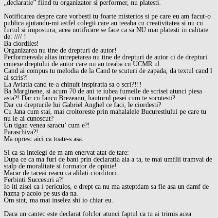
„declaratie” fiind tu organizator si performer, nu platesti.
Notificarea despre care vorbesti tu foarte misterios si pe care eu am facut-o
publica ajutandu-mi astfel colegii care au teeaba cu creativitatea si nu cu
furtul si impostura, acea notificare se face ca sa NU mai platesti in calitate
de: //// !
Ba ciordiles!
Organizarea nu tine de drepturi de autor!
Performereala alias intrepetarea nu tine de drepturi de autor ci de drepturi
conexe dreptului de autor care nu au treaba cu UCMR ul.
Cand ai compus tu melodia de la Cand te scuturi de zapada, da textul cand l
ai scris?!
La Aviatia cand te-a chinuit inspiratia sa o scri?!!!
Ba Marginene, si acum 70 de ani te iubea fumeile de scrisei atunci piesa
asta?! Dar cu Iancu Brezeanu, hautorul pesei cum te socotesti?
Dar cu drepturile lui Gabriel Anghel ce faci, le ciordesti?
Cu Jana cum stai, mai croitoreste prin mahalalele Bucurestiului pe care tu
nu le-ai cunoscut?
Un tigan venea saracu’ cum e?!
Paraschiva?!…
Ma opresc aici ca toate-s asa.
Si ca sa intelegi de m am enervat atat de tare:
Dupa ce ca ma furi de bani prin declaratia aia a ta, te mai umflii tramvai de
stalp de moralitate si formator de opinie!
Macar de taceai reacu ca alilati ciorditori…
Ferbinti Succesuri a?!
Io iti zisei ca i periculos, e drept ca nu ma asteptdam sa fie asa un damf de
hazna p acolo pe sus da na.
Om sint, ma mai inselez shi io chiar eu.
Daca un cantec este declarat folclor atunci faptul ca tu ai trimis acea