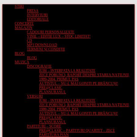
Skip
STIRI
to
PRESA
content
INTERVIURI
EDITORIALE
CONCERTE
MAGAZIN
CADOURI PERSONALIZATE
VINIL – EDITIE LUX – STOC LIMITAT!
CD
MP3 DOWNLOAD
TERMENI ȘI CONDIȚII
BLOG
BLOG
MUZICA
DISCOGRAFIE
IUBI – INTERFATA LA REALITATE
ZECE PORUNCI, RAPORT DESPRE STAREA NAŢIUNII,
1989-2004. PRIMUL PAS
AUTISTUL – NU-L MAI GONITI PE BRÂNCUȘI!
PRE@CLASIC
PLANSURASUL
VERSURI
IUBI – INTERFATA LA REALITATE
ZECE PORUNCI, RAPORT DESPRE STAREA NAŢIUNII,
1989-2004. PRIMUL PAS
AUTISTUL – NU-L MAI GONITI PE BRÂNCUȘI!
PRE@CLASIC
PLANSURASUL
PARTITURI – SCORE
PRE@CLASIC – PARTITURI QUARTET – ZECE
PARTITURA PIAN