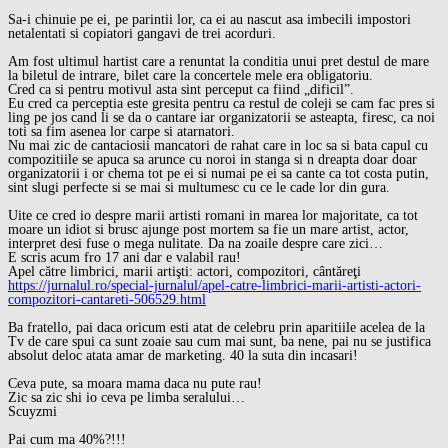
Sa-i chinuie pe ei, pe parintii lor, ca ei au nascut asa imbecili impostori
netalentati si copiatori gangavi de trei acorduri.
Am fost ultimul hartist care a renuntat la conditia unui pret destul de mare
la biletul de intrare, bilet care la concertele mele era obligatoriu.
Cred ca si pentru motivul asta sint perceput ca fiind „dificil”.
Eu cred ca perceptia este gresita pentru ca restul de coleji se cam fac pres si
ling pe jos cand li se da o cantare iar organizatorii se asteapta, firesc, ca noi
toti sa fim asenea lor carpe si atarnatori.
Nu mai zic de cantaciosii mancatori de rahat care in loc sa si bata capul cu
compozitiile se apuca sa arunce cu noroi in stanga si n dreapta doar doar
organizatorii i or chema tot pe ei si numai pe ei sa cante ca tot costa putin,
sint slugi perfecte si se mai si multumesc cu ce le cade lor din gura.
Uite ce cred io despre marii artisti romani in marea lor majoritate, ca tot
moare un idiot si brusc ajunge post mortem sa fie un mare artist, actor,
interpret desi fuse o mega nulitate. Da na zoaile despre care zici…
E scris acum fro 17 ani dar e valabil rau!
Apel către limbrici, marii artişti: actori, compozitori, cântăreţi
https://jurnalul.ro/special-jurnalul/apel-catre-limbrici-marii-artisti-actori-
compozitori-cantareti-506529.html
Ba fratello, pai daca oricum esti atat de celebru prin aparitiile acelea de la
Tv de care spui ca sunt zoaie sau cum mai sunt, ba nene, pai nu se justifica
absolut deloc atata amar de marketing. 40 la suta din incasari!
Ceva pute, sa moara mama daca nu pute rau!
Zic sa zic shi io ceva pe limba seralului…
Scuyzmi
Pai cum ma 40%?!!!