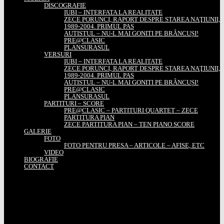
DISCOGRAFIE
IUBI – INTERFATA LA REALITATE
ZECE PORUNCI, RAPORT DESPRE STAREA NAŢIUNII,
1989-2004. PRIMUL PAS
AUTISTUL – NU-L MAI GONITI PE BRÂNCUȘI!
PRE@CLASIC
PLANSURASUL
VERSURI
IUBI – INTERFATA LA REALITATE
ZECE PORUNCI, RAPORT DESPRE STAREA NAŢIUNII,
1989-2004. PRIMUL PAS
AUTISTUL – NU-L MAI GONITI PE BRÂNCUȘI!
PRE@CLASIC
PLANSURASUL
PARTITURI – SCORE
PRE@CLASIC – PARTITURI QUARTET – ZECE
PARTITURA PIAN
ZECE PARTITURA PIAN – TEN PIANO SCORE
GALERIE
FOTO
FOTO PENTRU PRESA – ARTICOLE – AFISE, ETC
VIDEO
BIOGRAFIE
CONTACT
STIRI
PRESA
INTERVIURI
EDITORIALE
CONCERTE
MAGAZIN
CADOURI PERSONALIZATE