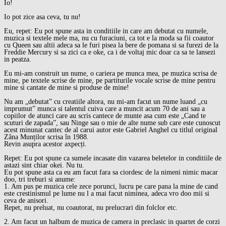
Io!
Io pot zice asa ceva, tu nu!
Eu, repet: Eu pot spune asta in conditiile in care am debutat cu numele,
muzica si textele mele ma, nu cu furaciuni, ca tot e la moda sa fii coautor
cu Queen sau altii adeca sa le furi pisea la bere de pomana si sa furezi de la
Freddie Mercury si sa zici ca e oke, ca i de voltaj mic doar ca sa te lansezi
in peatza.
Eu mi-am construit un nume, o cariera pe munca mea, pe muzica scrisa de
mine, pe textele scrise de mine, pe partiturile vocale scrise de mine pentru
mine si cantate de mine si produse de mine!
Nu am „debutat” cu creatiile altora, nu mi-am facut un nume luand „cu
imprumut” munca si talentul cuiva care a muncit acum 70 de ani sau a
copiilor de atunci care au scris cantece de munte asa cum este „Cand te
scuturi de zapada”, sau Ninge sau o mie de alte nume sub care este cunoscut
acest minunat cantec de al carui autor este Gabriel Anghel cu titlul original
Zâna Munților scrisa în 1988.
Revin asupra acestor axpecți.
Repet: Eu pot spune ca sumele incasate din vazarea beletelor in conditiile de
astazi sint chiar okei. Nu tu.
Eu pot spune asta ca eu am facut fara sa ciordesc de la nimeni nimic macar
doo, tri treburi si anume:
1. Am pus pe muzica cele zece porunci, lucru pe care pana la mine de cand
este crestinismul pe lume nu l a mai facut niminea, adeca vro doo mii si
ceva de anisori.
Repet, nu preluat, nu coautorat, nu prelucrari din folclor etc.
2. Am facut un halbum de muzica de camera in preclasic in quartet de corzi