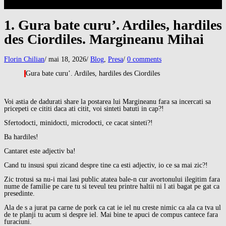
1. Gura bate curu’. Ardiles, hardiles
des Ciordiles. Margineanu Mihai
Florin Chilian
/
mai 18, 2026
/
Blog
,
Presa
/
0 comments
Gura bate curu’. Ardiles, hardiles des Ciordiles
Voi astia de dadurati share la postarea lui Margineanu fara sa incercati sa
pricepeti ce cititi daca ati citit, voi sinteti batuti in cap?!
Sfertodocti, minidocti, microdocti, ce cacat sinteti?!
Ba hardiles!
Cantaret este adjectiv ba!
Cand tu insusi spui zicand despre tine ca esti adjectiv, io ce sa mai zic?!
Zic trotusi sa nu-i mai lasi public atatea bale-n cur avortonului ilegitim fara
nume de familie pe care tu si teveul teu printre haltii ni l ati bagat pe gat ca
presedinte.
Ala de s a jurat pa carne de pork ca cat ie iel nu creste nimic ca ala ca tva ul
de te planji tu acum si despre iel. Mai bine te apuci de compus cantece fara
furaciuni.