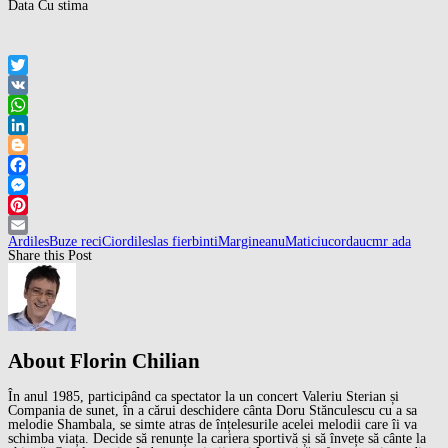
Data Cu stima
Twitter
VK
WhatsApp
LinkedIn
Blogger
Facebook
Messenger
Pinterest
Ardiles
Buze reci
Ciordiles
las fierbinti
Margineanu
Maticiuc
orda
ucmr ada
Email
Share this Post
About Florin Chilian
În anul 1985, participând ca spectator la un concert Valeriu Sterian și
Compania de sunet, în a cărui deschidere cânta Doru Stănculescu cu a sa
melodie Shambala, se simte atras de înțelesurile acelei melodii care îi va
schimba viața. Decide să renunțe la cariera sportivă și să învețe să cânte la