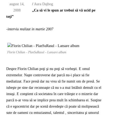
august 14,
/
Aura Dajbog
2008
„Ca sã vi le spun ar trebui sã vã ucid pe
toţi”
-interviu realizat in martie 2007
Florin Chilian – PlanSuRasul – Lansare album
Despre Florin Chilian poţi şi nu poţi sã vorbeşti. E omul
extremelor. Naşte controverse dar parcã nu-i place sä fie
mediatizat. Face presã dar nu vrea sã fie numit om de presã. Se
iubeşte pe sine dar recunoaşte cã nu s-a mai întâlnit demult cu el
insuşi. E conştient cã societatea în care trãieşte e o mizerie dar
parcã n-ar vrea sã se implice prea mult în schimbarea ei. Susţine
cã e egocentrist dar pe scenã dovedeşte cã poate sã molipseascã
sute de oameni cu entuziasmul, talentul , sinceritatea şi umorul