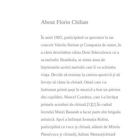
About Florin Chilian
În anul 1985, participând ca spectator la un
concert Valeriu Sterian și Compania de sunet, în
a cărui deschidere cânta Doru Stănculescu cu a
sa melodie Shambala, se simte atras de
înțelesurile acelei melodii care îi va schimba
viața. Decide să renunțe la cariera sportivă și să
învețe să cânte la chitară. Omul care i-a
îndrumat primii pași în muzică a fost un prieten
din copilărie, Marcel Condruz, care l-a învățat
primele acorduri de chitară.[1][2] În cadrul
liceului Matei Basarab a facut parte din brigada
artistică. Apoi a înființat formația Rubin,
participând ca voce și chitară, alături de Mirela
Păun(voce și chitară), Adrian Năstase(chitară