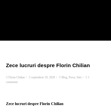
Zece lucruri despre Florin Chilian
Florin Chilian
/
septembrie 10, 2020
/
Blog
,
Presa
,
Stiri
/
1
comments
Zece lucruri despre Florin Chilian