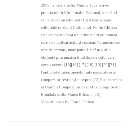
2009, la invitația lui Marius Tucă, a avut
propria rubrică în Jurnalul Național, semnând
săptămânal un editorial.[15] A mai semnat
editoriale în ziarul Cotidianul. Florin Chilian
este cunoscut drept unul dintre artiștii români
care s-a implicat activ și constant în numeroase
acte de caritate, mare parte din câștigurile
obținute prin muzică fiind donate celor care
aveau nevoie.[16][16] [17] [18] [19] [20][21]
Pentru totalitatea operelor sale muzicale este
compozitor, textier și interpret.[22] Este membru
al Uniunii Compozitorilor și Muzicologilor din
România și din Marea Britanie.[23]
View all posts by Florin Chilian
→