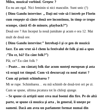
Milea, muzical vorbind. Greşesc ?
Eu nu am egal. Nici feminin si nici masculin. Sunt unic (!)
( Dinu Gandu intervine: „ Daţi-mi voie sã-l intreb pe Florin
cum reuşeşte sã cânte douã ore încontinuu, în timp ce trupe
scumpe, cântã 45 de minute, playback?”)
Douã ore ? Am început la nouã jumătate şi acum e ora 12. Mai
mult de douã ore.
( Dinu Gandu intervine:” Intrebaţi-l şi ce gen de muzicã
face. Eu am vrut sã-l chem la festivalul de folk şi mi-a spus
:”Da ce, bã? Eu cânt folk?”)
Pãi, ce? Eu cânt folk ?
– Poate… nu cântatţ folk dar acum sunteţi european şi asta
vã ocupã tot timpul. Cum vã descurcaţi cu noul statut ?
Cum aţi primit schimbarea ?
Mi se rupe. Schimbarea… eu mã schimb de douã-trei ori pe zi.
Cum se spune, ultima picatura tot în chiloţi ajunge.
– Se spune cã artiştii sunt ceva mai boemi din fire. Pe de altã
parte, se spune cã muzica şi arta , în general, îi uneşte pe
oameni. Dacã am avea un parlament format numai din