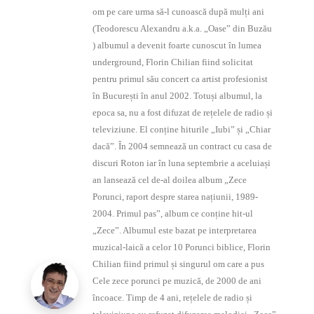
om pe care urma să-l cunoască după mulți ani
(Teodorescu Alexandru a.k.a. „Oase” din Buzău
) albumul a devenit foarte cunoscut în lumea
underground, Florin Chilian fiind solicitat
pentru primul său concert ca artist profesionist
în București în anul 2002. Totuși albumul, la
epoca sa, nu a fost difuzat de rețelele de radio și
televiziune. El conține hiturile „Iubi” și „Chiar
dacă”. În 2004 semnează un contract cu casa de
discuri Roton iar în luna septembrie a aceluiași
an lansează cel de-al doilea album „Zece
Porunci, raport despre starea națiunii, 1989-
2004. Primul pas”, album ce conține hit-ul
„Zece”. Albumul este bazat pe interpretarea
muzical-laică a celor 10 Porunci biblice, Florin
Chilian fiind primul și singurul om care a pus
Cele zece porunci pe muzică, de 2000 de ani
încoace. Timp de 4 ani, rețelele de radio și