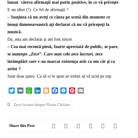
lansat câteva afirmaţii mai putin pozitive, în ce vã priveşte
.
E un idiot.(!). Ce fel de afirmaţii ?
– Susţinea cã nu aveţi ce cãuta pe scenã din moment ce
însuşi dumneavoastrã aţi declarat cã nu vã pricepeţi la
muzicã.
Da, asta am declarat şi am fost sincer.
– Cea mai recentã piesã, foarte apreciatã de public, se pare,
se numeşte „Zece”. Care sunt cele zece lucruri, zece
întâmplãri care v-au marcat existenţa atât ca om cât şi ca
artist ?
Sunt doar patru. Ca sã vi le spun ar trebui sã vã ucid pe toţi.
Twitter
VK
WhatsApp
LinkedIn
Blogger
Facebook
Messenger
Pinterest
Email
Zece lucruri despre Florin Chilian
Share this Post