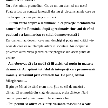
Nu a fost nimic premeditat. Ce, eu mi-am dorit sã ma nasc?
Poate a fost un context favorabil dar nu şi circumstanţele care au
dus la apariţia mea pe piaţa muzicalã.
– Putem vorbi despre o schimbare în ce priveşte mentalitatea
oamenilor din România, dupã aproximativ cinci ani de când
publicul s-a familiarizat cu stilul dumneavoastrã ?
Da, oamenii au devenit ceva mai deschişi si poate mai critici vis-
a-vis de ceea ce se întâmplã astãzi în societate. Au început sã
priveascã altfel viaţa şi cred cã fac progrese din acest punct de
vedere.
– Am observat cã e la modã sã fii altfel, cel puţin în materie
de muzicã. Au apãrut tot felul de interpreţi care promoveazã
ironia şi sarcasmul prin cântecele lor. De pildã, Mihai
Mãrgineanu…
Îl ştiu pe Mihai de când eram mic. Ştiu ce stil de muzicã a
cântat. El se inspirã din viaţa de mahala, preia cântece. Nu-l
cunosc personal şi nici nu-mi place muzica lui.
– Îmi permit sã afirm cã sunteţi varianta masculinã a Adei