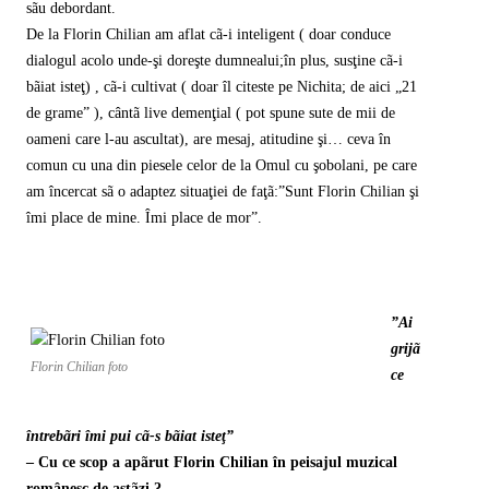
sãu debordant.
De la Florin Chilian am aflat cã-i inteligent ( doar conduce
dialogul acolo unde-şi doreşte dumnealui;în plus, susţine cã-i
bãiat isteţ) , cã-i cultivat ( doar îl citeste pe Nichita; de aici „21
de grame” ), cântã live demenţial ( pot spune sute de mii de
oameni care l-au ascultat), are mesaj, atitudine şi… ceva în
comun cu una din piesele celor de la Omul cu şobolani, pe care
am încercat sã o adaptez situaţiei de faţã:”Sunt Florin Chilian şi
îmi place de mine. Îmi place de mor”.
”Ai
grijã
Florin Chilian foto
ce
întrebãri îmi pui cã-s bãiat isteţ”
– Cu ce scop a apãrut Florin Chilian în peisajul muzical
românesc de astãzi ?