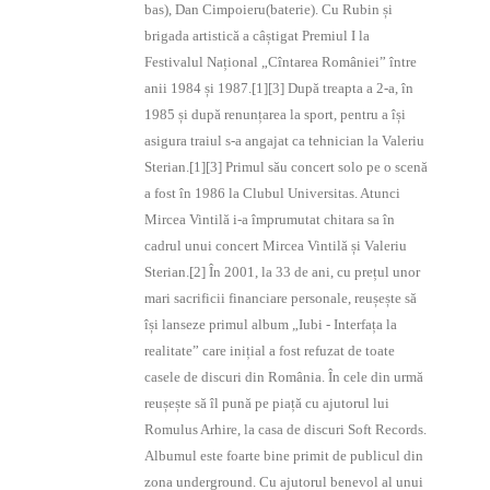
bas), Dan Cimpoieru(baterie). Cu Rubin și
brigada artistică a câștigat Premiul I la
Festivalul Național „Cîntarea României” între
anii 1984 și 1987.[1][3] După treapta a 2-a, în
1985 și după renunțarea la sport, pentru a își
asigura traiul s-a angajat ca tehnician la Valeriu
Sterian.[1][3] Primul său concert solo pe o scenă
a fost în 1986 la Clubul Universitas. Atunci
Mircea Vintilă i-a împrumutat chitara sa în
cadrul unui concert Mircea Vintilă și Valeriu
Sterian.[2] În 2001, la 33 de ani, cu prețul unor
mari sacrificii financiare personale, reușește să
își lanseze primul album „Iubi - Interfața la
realitate” care inițial a fost refuzat de toate
casele de discuri din România. În cele din urmă
reușește să îl pună pe piață cu ajutorul lui
Romulus Arhire, la casa de discuri Soft Records.
Albumul este foarte bine primit de publicul din
zona underground. Cu ajutorul benevol al unui