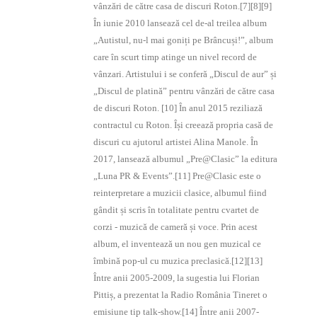
vânzări de către casa de discuri Roton.[7][8][9]
În iunie 2010 lansează cel de-al treilea album
„Autistul, nu-l mai goniți pe Brâncuși!”, album
care în scurt timp atinge un nivel record de
vânzari. Artistului i se conferă „Discul de aur” și
„Discul de platină” pentru vânzări de către casa
de discuri Roton. [10] În anul 2015 reziliază
contractul cu Roton. Își creează propria casă de
discuri cu ajutorul artistei Alina Manole. În
2017, lansează albumul „Pre@Clasic” la editura
„Luna PR & Events”.[11] Pre@Clasic este o
reinterpretare a muzicii clasice, albumul fiind
gândit și scris în totalitate pentru cvartet de
corzi - muzică de cameră și voce. Prin acest
album, el inventează un nou gen muzical ce
îmbină pop-ul cu muzica preclasică.[12][13]
Între anii 2005-2009, la sugestia lui Florian
Pittiș, a prezentat la Radio România Tineret o
emisiune tip talk-show.[14] Între anii 2007-