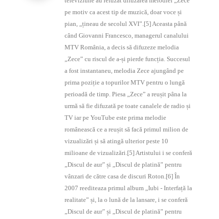
televiziune au refuzat difuzarea melodiei „Zece”
pe motiv ca acest tip de muzică, doar voce și
pian, „țineau de secolul XVI”.[5] Aceasta până
când Giovanni Francesco, managerul canalului
MTV România, a decis să difuzeze melodia
„Zece” cu riscul de a-și pierde funcția. Succesul
a fost instantaneu, melodia Zece ajungând pe
prima poziție a topurilor MTV pentru o lungă
perioadă de timp. Piesa „Zece” a reușit pâna la
urmă să fie difuzată pe toate canalele de radio și
TV iar pe YouTube este prima melodie
românească ce a reușit să facă primul milion de
vizualizări și să atingă ulterior peste 10
milioane de vizualizări.[5] Artistului i se conferă
„Discul de aur” și „Discul de platină” pentru
vânzari de către casa de discuri Roton.[6] În
2007 reediteaza primul album „Iubi - Interfață la
realitate” și, la o lună de la lansare, i se conferă
„Discul de aur” și „Discul de platină” pentru