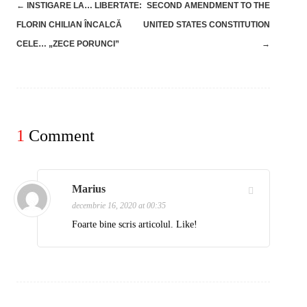
Post
←
INSTIGARE LA… LIBERTATE:
SECOND AMENDMENT TO THE
navigation
FLORIN CHILIAN ÎNCALCĂ
UNITED STATES CONSTITUTION
CELE… „ZECE PORUNCI”
→
1
Comment
Marius
decembrie 16, 2020 at 00:35
Foarte bine scris articolul. Like!