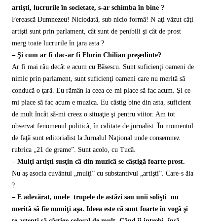
artişti, lucrurile în societate, s-ar schimba în bine ?
Fereascã Dumnezeu! Niciodatã, sub nicio formã! N-aţi vãzut câţi
artişti sunt prin parlament, cât sunt de penibili şi cât de prost
merg toate lucrurile în ţara asta ?
– Şi cum ar fi dac-ar fi Florin Chilian preşedinte?
Ar fi mai rãu decât e acum cu Bãsescu. Sunt suficienţi oameni de
nimic prin parlament, sunt suficienţi oameni care nu meritã sã
conducã o ţarã. Eu rãmân la ceea ce-mi place sã fac acum. Şi ce-
mi place sã fac acum e muzica. Eu câstig bine din asta, suficient
de mult încât sã-mi creez o situaţie şi pentru viitor. Am tot
observat fenomenul politicã, în calitate de jurnalist. În momentul
de faţã sunt editorialist la Jurnalul Naţional unde consemnez
rubrica „21 de grame”. Sunt acolo, cu Tucã.
– Mulţi artişti susţin cã din muzicã se câştigã foarte prost.
Nu aş asocia cuvântul „mulţi” cu substantivul „artişti”. Care-s ãia
?
– E adevãrat, unele trupele de astãzi sau unii solişti nu
meritã sã fie numiţi aşa. Ideea este cã sunt foarte în vogã şi
te aştepţi sã câştige colosal de mult. Când îi intrebi, însã,