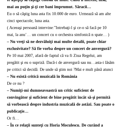
mai au puţin şi-ţi cer bani împrumut. Sãracii…
Eu o sã câştig luna asta fix 10.000 de euro. Urmeazã sã am alte
cinci spectacole, luna asta.
( Aceeaşi persoanã intervine:”Intrebaţi-l şi ce-o sã facã pe 10
mai, la anu’… un concert cu o orchestra simfonicã n spate… )
– Nu vreţi sã ne dezvãluiţi mai multe detalii, poate chiar
exclusivitate? Sã fie vorba despre un concert de anvergurã?
Pe 10 mai 2007, afarã de faptul cã va fi Ziua Regelui, am
pregãtit şi eu o suprizã. Dacã-i de anvergurã sau nu…asta-i lãsãm
pe critici sã decidã. De unde sã ştim noi ?Mai e mult pânã atunci
– Nu existã criticã muzicalã în România
De ce nu ?
– Numiţi-mi dumneavoastrã un critic suficient de
convingãtor şi suficient de bine pregãtit încât sã-şi permitã
sã vorbeascã despre industria muzicalã de astãzi. Sau poate o
publicaţie…
Or fi…
– În ce relaţii sunteţi cu Horia Moculescu. De curând a