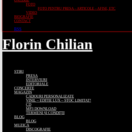
GALERIE
FOTO
FOTO PENTRU PRESA – ARTICOLE – AFISE, ETC
VIDEO
BIOGRAFIE
CONTACT
RSS
Florin Chilian
STIRI
PRESA
INTERVIURI
EDITORIALE
CONCERTE
MAGAZIN
CADOURI PERSONALIZATE
VINIL – EDITIE LUX – STOC LIMITAT!
CD
MP3 DOWNLOAD
TERMENI ȘI CONDIȚII
BLOG
BLOG
MUZICA
DISCOGRAFIE