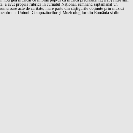
ză un nou gen muzical ce îmbină pop-ul cu muzica preclasică.[12][13] Între anii
ucă, a avut propria rubrică în Jurnalul Național, semnând săptămânal un
n numeroase acte de caritate, mare parte din câștigurile obținute prin muzică
ste membru al Uniunii Compozitorilor și Muzicologilor din România și din