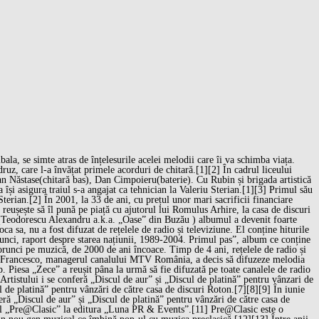
la, se simte atras de înțelesurile acelei melodii care îi va schimba viața.
ruz, care l-a învățat primele acorduri de chitară.[1][2] În cadrul liceului
ian Năstase(chitară bas), Dan Cimpoieru(baterie). Cu Rubin și brigada artistică
își asigura traiul s-a angajat ca tehnician la Valeriu Sterian.[1][3] Primul său
terian.[2] În 2001, la 33 de ani, cu prețul unor mari sacrificii financiare
ă reușește să îl pună pe piață cu ajutorul lui Romulus Arhire, la casa de discuri
(Teodorescu Alexandru a.k.a. „Oase” din Buzău ) albumul a devenit foarte
a sa, nu a fost difuzat de rețelele de radio și televiziune. El conține hiturile
runci, raport despre starea națiunii, 1989-2004. Primul pas”, album ce conține
orunci pe muzică, de 2000 de ani încoace. Timp de 4 ani, rețelele de radio și
ni Francesco, managerul canalului MTV România, a decis să difuzeze melodia
 Piesa „Zece” a reușit pâna la urmă să fie difuzată pe toate canalele de radio
Artistului i se conferă „Discul de aur” și „Discul de platină” pentru vânzari de
ul de platină” pentru vânzări de către casa de discuri Roton.[7][8][9] În iunie
eră „Discul de aur” și „Discul de platină” pentru vânzări de către casa de
umul „Pre@Clasic” la editura „Luna PR & Events”.[11] Pre@Clasic este o