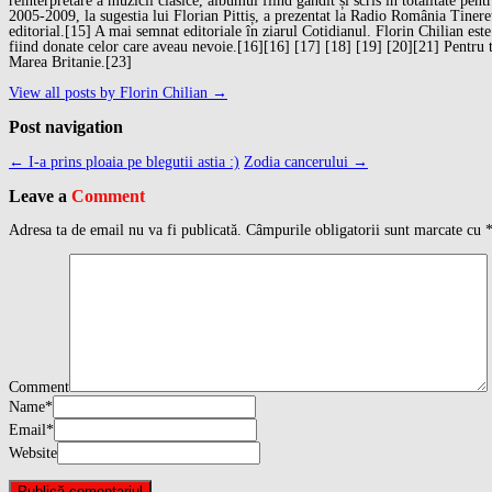
reinterpretare a muzicii clasice, albumul fiind gândit și scris în totalitate p
2005-2009, la sugestia lui Florian Pittiș, a prezentat la Radio România Tinere
editorial.[15] A mai semnat editoriale în ziarul Cotidianul. Florin Chilian este
fiind donate celor care aveau nevoie.[16][16] [17] [18] [19] [20][21] Pentru 
Marea Britanie.[23]
View all posts by Florin Chilian
→
Post navigation
←
I-a prins ploaia pe blegutii astia :)
Zodia cancerului
→
Leave a
Comment
Adresa ta de email nu va fi publicată.
Câmpurile obligatorii sunt marcate cu
Comment
Name
*
Email
*
Website