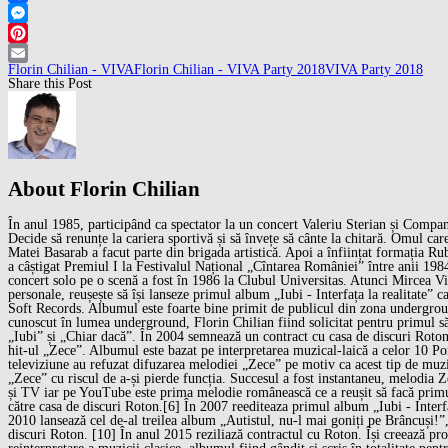
Facebook
Messenger
Pinterest
Florin Chilian - VIVA
Florin Chilian - VIVA Party 2018
VIVA Party 2018
Email
Share this Post
About Florin Chilian
În anul 1985, participând ca spectator la un concert Valeriu Sterian și Compan
Decide să renunțe la cariera sportivă și să învețe să cânte la chitară. Omul car
Matei Basarab a facut parte din brigada artistică. Apoi a înființat formația Ru
a câștigat Premiul I la Festivalul Național „Cîntarea României” între anii 1984
concert solo pe o scenă a fost în 1986 la Clubul Universitas. Atunci Mircea Vin
personale, reușește să își lanseze primul album „Iubi - Interfața la realitate” c
Soft Records. Albumul este foarte bine primit de publicul din zona undergro
cunoscut în lumea underground, Florin Chilian fiind solicitat pentru primul său 
„Iubi” și „Chiar dacă”. În 2004 semnează un contract cu casa de discuri Roton
hit-ul „Zece”. Albumul este bazat pe interpretarea muzical-laică a celor 10 Po
televiziune au refuzat difuzarea melodiei „Zece” pe motiv ca acest tip de m
„Zece” cu riscul de a-și pierde funcția. Succesul a fost instantaneu, melodia 
și TV iar pe YouTube este prima melodie românească ce a reușit să facă primul m
către casa de discuri Roton.[6] În 2007 reediteaza primul album „Iubi - Interfaț
2010 lansează cel de-al treilea album „Autistul, nu-l mai goniți pe Brâncuși!”,
discuri Roton. [10] În anul 2015 reziliază contractul cu Roton. Își creează p