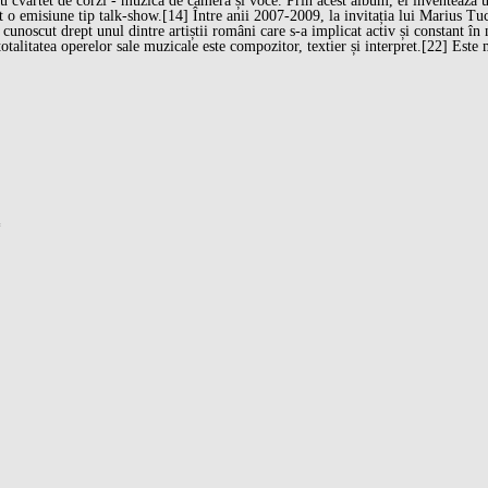
entru cvartet de corzi - muzică de cameră și voce. Prin acest album, el inventea
t o emisiune tip talk-show.[14] Între anii 2007-2009, la invitația lui Marius T
 cunoscut drept unul dintre artiștii români care s-a implicat activ și constant î
totalitatea operelor sale muzicale este compozitor, textier și interpret.[22] E
*