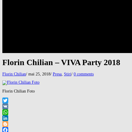
ZECE PORUNCI, RAPORT DESPRE STAREA NAŢIU
AUTISTUL – NU-L MAI GONITI PE BRÂNCUȘI!
PRE@CLASIC
PLANSURASUL
PARTITURI – SCORE
PRE@CLASIC – PARTITURI QUARTET – ZECE 
ZECE PARTITURA PIAN – TEN PIANO SCORE
GALERIE
FOTO
FOTO PENTRU PRESA – ARTICOLE – AFISE, ET
VIDEO
BIOGRAFIE
CONTACT
Florin Chilian – VIVA Party 2018
Florin Chilian
/
mai 25, 2018
/
Presa
,
Stiri
/
0 comments
Florin Chilian Foto
Twitter
VK
WhatsApp
LinkedIn
Blogger