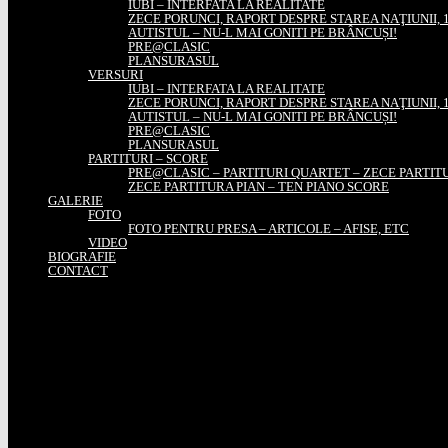
IUBI – INTERFATA LA REALITATE
ZECE PORUNCI, RAPORT DESPRE STAREA NAŢIUNII, 1
AUTISTUL – NU-L MAI GONITI PE BRÂNCUȘI!
PRE@CLASIC
PLANSURASUL
VERSURI
IUBI – INTERFATA LA REALITATE
ZECE PORUNCI, RAPORT DESPRE STAREA NAŢIUNII, 1
AUTISTUL – NU-L MAI GONITI PE BRÂNCUȘI!
PRE@CLASIC
PLANSURASUL
PARTITURI – SCORE
PRE@CLASIC – PARTITURI QUARTET – ZECE PARTIT
ZECE PARTITURA PIAN – TEN PIANO SCORE
GALERIE
FOTO
FOTO PENTRU PRESA – ARTICOLE – AFISE, ETC
VIDEO
BIOGRAFIE
CONTACT