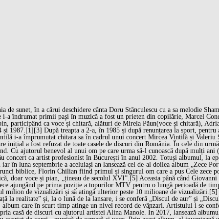
ia de sunet, în a cărui deschidere cânta Doru Stănculescu cu a sa melodie Shamba
e i-a îndrumat primii pași în muzică a fost un prieten din copilărie, Marcel Cond
bin, participând ca voce și chitară, alături de Mirela Păun(voce și chitară), Adr
 și 1987.[1][3] După treapta a 2-a, în 1985 și după renunțarea la sport, pentru a 
tilă i-a împrumutat chitara sa în cadrul unui concert Mircea Vintilă și Valeriu S
are inițial a fost refuzat de toate casele de discuri din România. În cele din urm
und. Cu ajutorul benevol al unui om pe care urma să-l cunoască după mulți ani 
concert ca artist profesionist în București în anul 2002. Totuși albumul, la epoc
 iar în luna septembrie a aceluiași an lansează cel de-al doilea album „Zece Po
runci biblice, Florin Chilian fiind primul și singurul om care a pus Cele zece p
uzică, doar voce și pian, „țineau de secolul XVI”.[5] Aceasta până când Giovan
Zece ajungând pe prima poziție a topurilor MTV pentru o lungă perioadă de timp.
ilion de vizualizări și să atingă ulterior peste 10 milioane de vizualizări.[5] 
ă la realitate” și, la o lună de la lansare, i se conferă „Discul de aur” și „Disc
 album care în scurt timp atinge un nivel record de vânzari. Artistului i se conf
ropria casă de discuri cu ajutorul artistei Alina Manole. În 2017, lansează alb