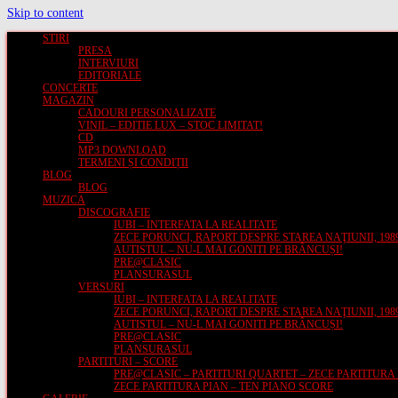
Skip to content
STIRI
PRESA
INTERVIURI
EDITORIALE
CONCERTE
MAGAZIN
CADOURI PERSONALIZATE
VINIL – EDITIE LUX – STOC LIMITAT!
CD
MP3 DOWNLOAD
TERMENI ȘI CONDIȚII
BLOG
BLOG
MUZICA
DISCOGRAFIE
IUBI – INTERFATA LA REALITATE
ZECE PORUNCI, RAPORT DESPRE STAREA NAŢIUNII, 1989
AUTISTUL – NU-L MAI GONITI PE BRÂNCUȘI!
PRE@CLASIC
PLANSURASUL
VERSURI
IUBI – INTERFATA LA REALITATE
ZECE PORUNCI, RAPORT DESPRE STAREA NAŢIUNII, 1989
AUTISTUL – NU-L MAI GONITI PE BRÂNCUȘI!
PRE@CLASIC
PLANSURASUL
PARTITURI – SCORE
PRE@CLASIC – PARTITURI QUARTET – ZECE PARTITURA
ZECE PARTITURA PIAN – TEN PIANO SCORE