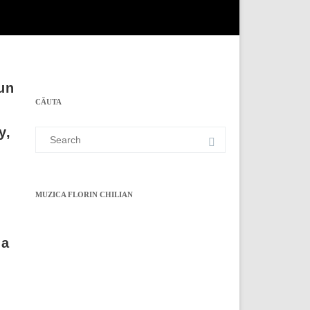
un
CĂUTA
y,
Search
for:
MUZICA FLORIN CHILIAN
 a