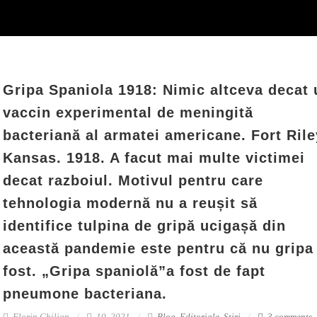
Gripa Spaniola 1918: Nimic altceva decat 
vaccin experimental de meningită
bacteriană al armatei americane. Fort Rile
Kansas. 1918. A facut mai multe victimei
decat razboiul. Motivul pentru care
tehnologia modernă nu a reușit să
identifice tulpina de gripă ucigașă din
această pandemie este pentru că nu gripa
fost. „Gripa spaniolă”a fost de fapt
pneumone bacteriana.
Florin Chilian
10, 2021
Blog
,
Editoriale
,
Stiri
3 comments