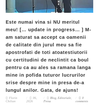
Este numai vina si NU meritul
meu! [… update in progress… ] M-
am saturat sa accept ca oamenii
de calitate din jurul meu sa fie
apostrofati de toti atoatestiutorii
cu certitudini de neclintit ca boul
pentru ca au ales sa ramana langa
mine in pofida tuturor lucrurilor
srise despre mine in presa de-a
lungul anilor. Gata, de ajuns!
Florin
06,
Blog
,
Editoriale
,
0
Chilian
2026
Presa
comments