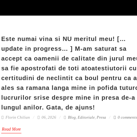
Este numai vina si NU meritul meu! […
update in progress… ] M-am saturat sa
accept ca oamenii de calitate din jurul me
sa fie apostrofati de toti atoatestiutorii cu
certitudini de neclintit ca boul pentru ca 
ales sa ramana langa mine in pofida tutur
lucrurilor srise despre mine in presa de-a
lungul anilor. Gata, de ajuns!
Florin Chilian
06, 2026
Blog
,
Editoriale
,
Presa
0 comments
Read More