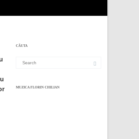
CĂUTA
u
Search
for:
au
MUZICA FLORIN CHILIAN
or