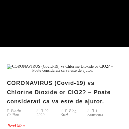
CORONAVIRUS (Covid-19) vs
Chlorine Dioxide or ClO2? – Poate
considerati ca va este de ajutor.
Florin
02,
Blog
,
1
Chilian
2020
Stiri
comments
Read More