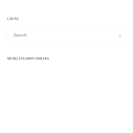
p
n
k
e
s
r
t
CĂUTA
Search
for:
MUZICA FLORIN CHILIAN