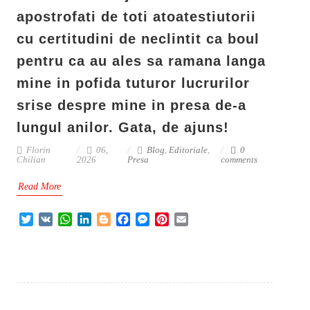
apostrofati de toti atoatestiutorii
cu certitudini de neclintit ca boul
pentru ca au ales sa ramana langa
mine in pofida tuturor lucrurilor
srise despre mine in presa de-a
lungul anilor. Gata, de ajuns!
Florin
06,
Blog
,
Editoriale
,
0
Chilian
2026
Presa
comments
Read More
T
V
W
L
B
F
M
P
E
w
K
h
i
l
a
e
i
m
i
a
n
o
c
s
n
a
t
t
k
g
e
s
t
i
t
s
e
g
b
e
e
l
e
A
d
e
o
n
r
r
p
I
r
o
g
e